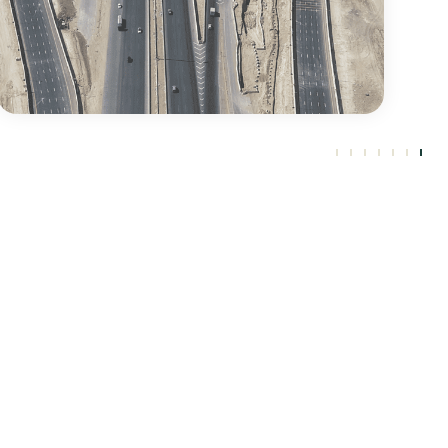
العودة البنية التحتية
من نحن
المشاريع
النهج
خدماتنا
تواصل معنا
المو
القيادة
البنية التحتية
مجالات الخبرة
الهندسة
1100 612
ش
ا
الهيكل
المباني
السلامة
والتوريد
11 966+
ا
التنظيمي
التعدين
الاستدامة
والبناء - EPC
5002 204
ص