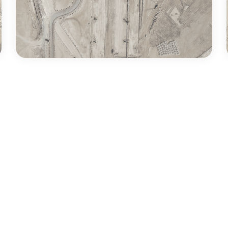
قع
تابع سبك على لينكدإن
ارع
لثمامة، حي
لياسمين،
.ب