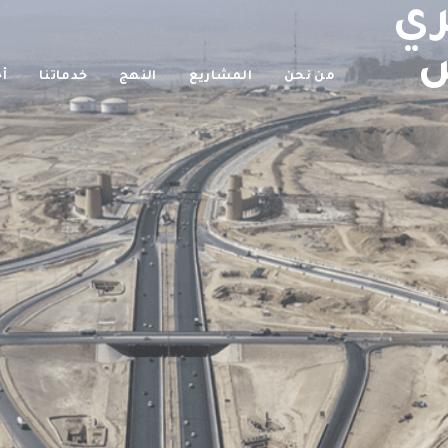
ري
ض
من نحن
المشاريع
النهج
خدماتنا
أخ