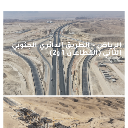
العميل:
الحالة:
الرياض – الطريق الدائري الجنوبي
الثاني (القطاعان 1 و2)
الموقع
←