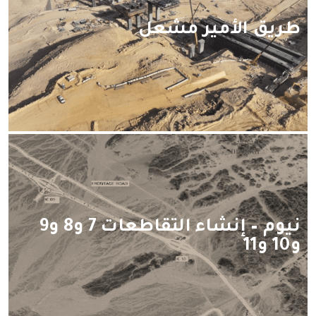
طريق الأمير مشعل
نيوم – إنشاء التقاطعات 7 و8 و9
و10 و11